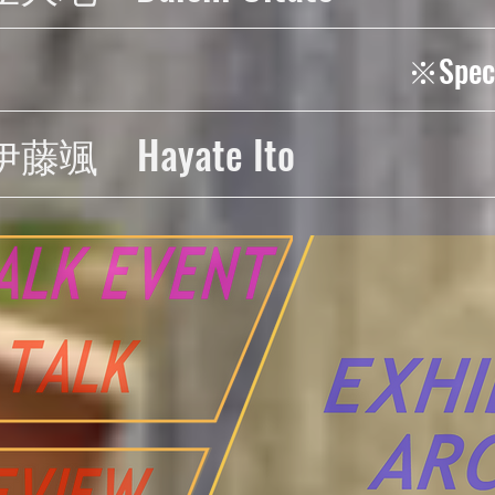
※Speci
伊藤颯 Hayate Ito