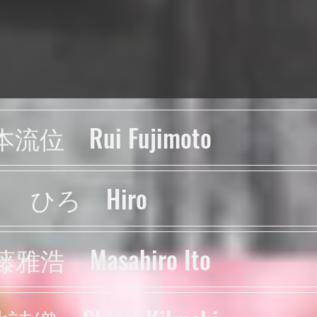
流位 Rui Fujimoto
ひろ Hiro
雅浩 Masahiro Ito