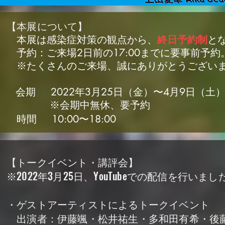
【本展について
】
本展は感染症対策の観点から、
終日予約制
と
予約：ご来場2日前の17:00までに要事前予約
※たくさんのご来場、誠にありがとうござい
会期 2022年3月25日（金）〜4月9日（土
※会期中無休、要予約
時間 10:00〜18:00
【トークイベント・講評会
】
※
2022年3月25日、YouTubeでの配信を行いまし
・ゲストアーティストによるトークイベント
出演者：伊藤颯・松井祐生・多和田有希・後