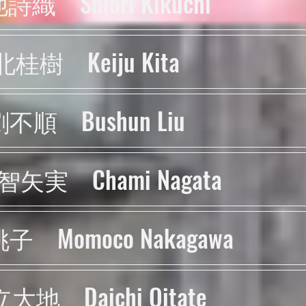
織 Shiori Kikuchi
北桂樹 Keiju Kita
不順 Bushun Liu
矢実 Chami Nagata
 Momoco Nakagawa
大地 Daichi Oitate